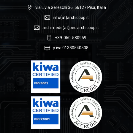
via Livia Gereschi 36, 56127 Pisa, Italia
info(at)archicoop.it
archimede(at)pec.archicoop.it
+39-050-580959
p.iva 01380540508