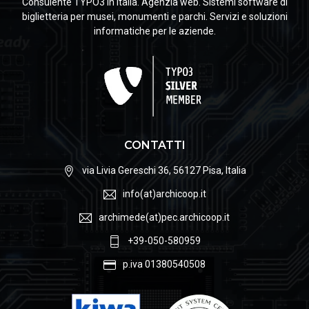
Consulente TYPO3 in Italia. Agenzia web. Sistemi software di
biglietteria per musei, monumenti e parchi. Servizi e soluzioni
informatiche per le aziende.
CONTATTI
via Livia Gereschi 36, 56127 Pisa, Italia
info(at)archicoop.it
archimede(at)pec.archicoop.it
+39-050-580959
p.iva 01380540508