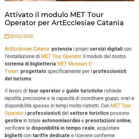
Attivato il modulo MET Tour
Operator per ArtEcclesiae Catania
20/02/2026
ArtEcclesiae Catania
potenzia
i propri
servizi digitali
con
l’installazione di
MET Tour Operator
il modulo del nostro
sistema di biglietteria
MET Museum E-
Ticket
progettato
specificamente per i
professionisti
del turismo
.
Il lavoro di
tour operator
e
guide turistiche
richiede
rapidità, precisione e la capacità di coordinare gruppi, orari e
disponibilità spesso in tempi molto ristretti. Con
MET Tour
Operator
i
professionisti
del
settore turistico
possono
gestire
in totale
autonomia
ordini
e
prenotazioni online
,
verificare le
disponibilità in tempo reale
, acquistare
biglietti
con
tariffe dedicate
e ricevere conferme