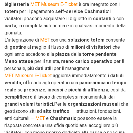
biglietteria
MET Museum E-Ticket
è ora integrato con i
totem
per il pagamento
self-service Cashmatic
: i
visitatori possono acquistare il biglietto in
contanti
o con
carta
, in completa autonomia e in qualsiasi momento della
giornata.
L’integrazione di
MET
con una
soluzione totem
consente
di
gestire
al meglio il flusso di
milioni di visitatori
che
ogni anno accedono alla
piazza
della
torre pendente
.
Meno attese
per il turista,
meno carico operativo
per il
personale,
più dati utili
per il managment.
MET Museum E-Ticket
aggiorna immediatamente i
dati di
vendita
, offrendo agli operatori una
panoramica in tempo
reale
su
presenze
,
incassi
e
picchi di affluenza
, così da
semplificare
il lavoro di complessi monumentali dai
grandi volumi turistici
.Per le
organizzazioni museali
che
gestiscono siti ad
alto traffico
— istituzioni, fondazioni,
enti culturali —
MET
e
Chashmatic
possono essere la
risposta concreta a una sfida quotidiana: accogliere più
visitatori, con meno risorse dedicate alla cassa e nessuna