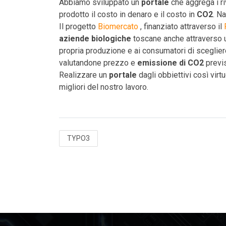
Abbiamo sviluppato un
portale
che aggrega i ri
prodotto il costo in denaro e il costo in
CO2
. N
Il progetto
Biomercato
, finanziato attraverso il
aziende biologiche
toscane anche attraverso
propria produzione e ai consumatori di sceglier
valutandone prezzo e
emissione di CO2
previs
Realizzare un
portale
dagli obbiettivi così virt
migliori del nostro lavoro.
TYPO3