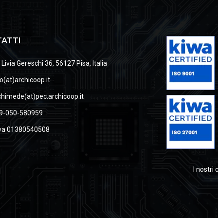
ATTI
 Livia Gereschi 36, 56127 Pisa, Italia
fo(at)archicoop.it
chimede(at)pec.archicoop.it
9-050-580959
iva 01380540508
I nostri 