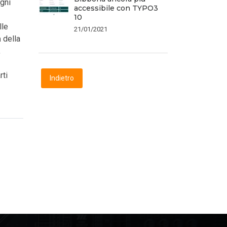
ogni
accessibile con TYPO3
10
lle
21/01/2021
à
della
,
rti
Indietro