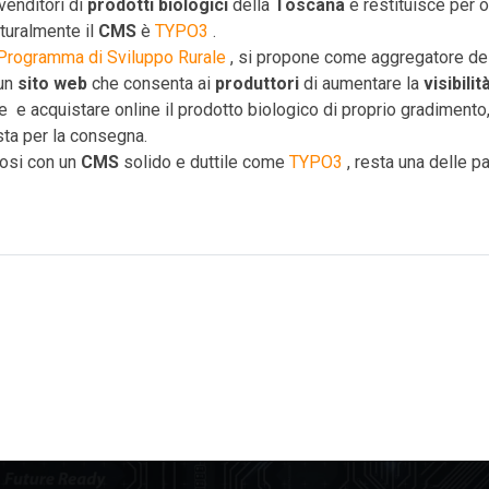
venditori di
prodotti biologici
della
Toscana
e restituisce per 
aturalmente il
CMS
è
TYPO3
.
Programma di Sviluppo Rurale
, si propone come aggregatore de
 un
sito web
che consenta ai
produttori
di aumentare la
visibilit
e e acquistare online il prodotto biologico di proprio gradimento
ta per la consegna.
uosi con un
CMS
solido e duttile come
TYPO3
, resta una delle pa